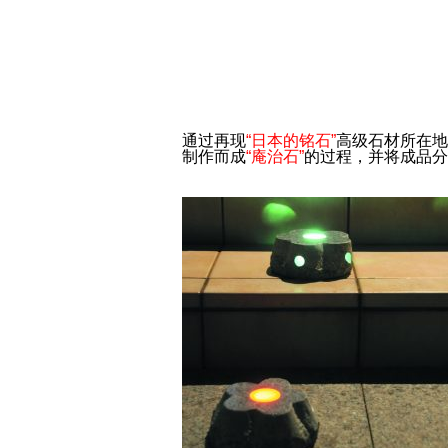
通过再现
“日本的铭石”
高级石材所在地
制作而成
“庵治石”
的过程，并将成品分