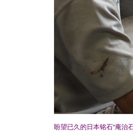
盼望已久的日本铭石“庵治石